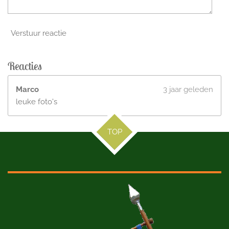
Verstuur reactie
Reacties
Marco
3 jaar geleden
leuke foto's
TOP