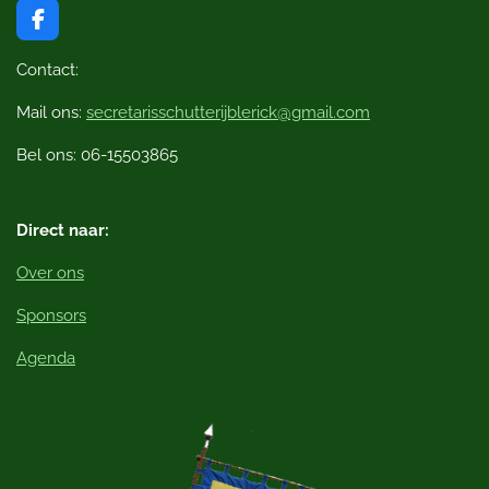
F
a
c
Contact:
e
b
Mail ons:
secretarisschutterijblerick@gmail.com
o
o
Bel ons: 06-15503865
k
Direct naar:
Over ons
Sponsors
Agenda