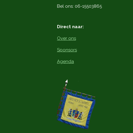
o
Bel ons: 06-15503865
k
Direct naar:
Over ons
Sponsors
Agenda