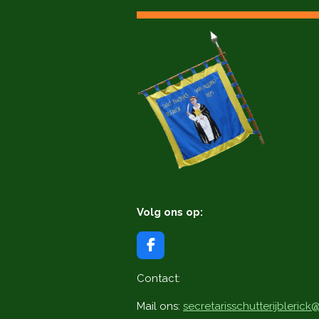
Volg ons op:
F
a
c
Contact:
e
b
Mail ons:
secretarisschutterijbleric
o