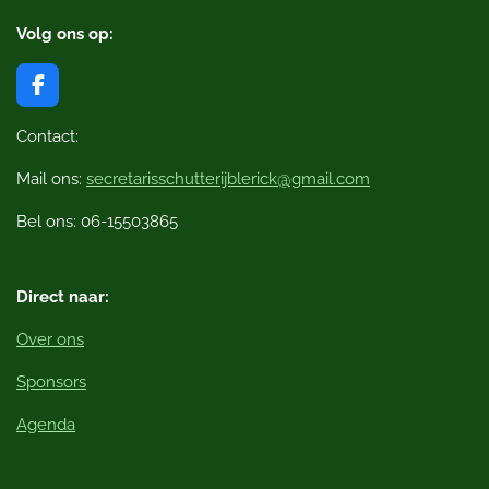
Volg ons op:
F
a
c
Contact:
e
b
Mail ons:
secretarisschutterijblerick@gmail.com
o
o
Bel ons: 06-15503865
k
Direct naar:
Over ons
Sponsors
Agenda