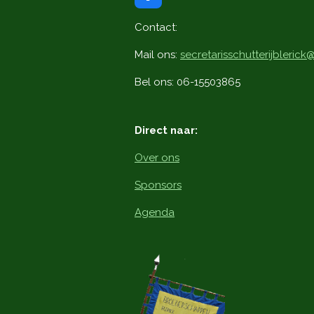
a
c
Contact:
e
b
Mail ons:
secretarisschutterijbleric
o
o
Bel ons: 06-15503865
k
Direct naar:
Over ons
Sponsors
Agenda