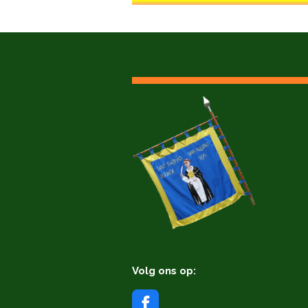
Volg ons op:
F