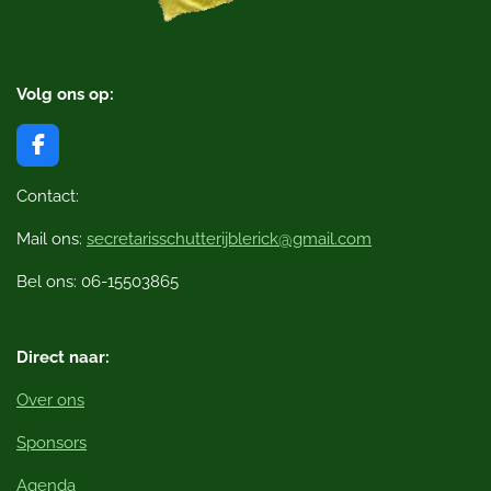
Volg ons op:
F
a
c
Contact:
e
b
Mail ons:
secretarisschutterijblerick@gmail.com
o
o
Bel ons: 06-15503865
k
Direct naar:
Over ons
Sponsors
Agenda