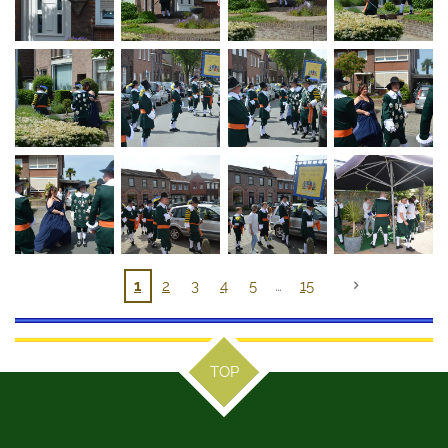
1
2
3
4
5
15
TOP