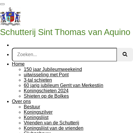
Ga
direct
naar
de
hoofdinhoud
Schutterij Sint Thomas van Aquino
Home
150 jaar Jubileumweekeind
uitwisseling met Pont
3-tal schieten
60 jarig jubileum Gerrit van Merkestijn
Koningschieten 2024
Shieten op de Bolkes
Over ons
Bestuur
Koningszilver
Koningslijst
Vrienden van de Schutterij
Koningslijst van de vrienden