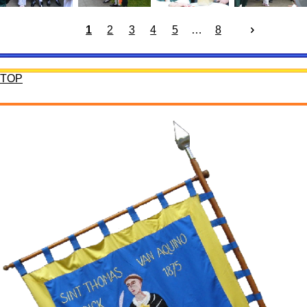
1
2
3
4
5
8
TOP