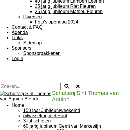
40 jarig jubileum Lambert Leenen
25 jarig jubileum Riet Fleuren
25 jarig jubileum Matheu Fleuren
Diversen
Foto's opendag 2024
Contact & FAQ
Agenda
Links
Sidemap
Sponsors
Sponsorpakketten
Login
Schutterij Sint Thomas van
Aquino
Home
150 jaar Jubileumweekeind
uitwisseling met Pont
3-tal schieten
60 jarig jubileum Gerrit van Merkestijn