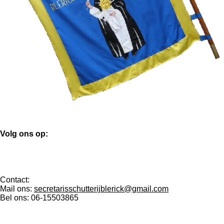
Volg ons op:
F
a
Contact:
c
Mail ons:
secretarisschutterijblerick@gmail.com
e
Bel ons: 06-15503865
b
o
o