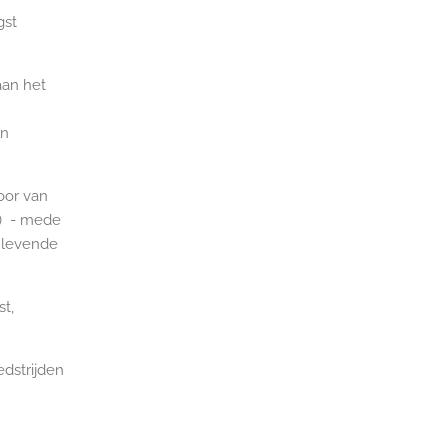
gst
aan het
en
oor van
s ) - mede
 levende
t,
edstrijden