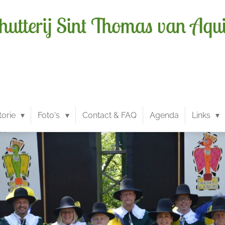
hutterij Sint Thomas van Aqu
torie
Foto's
Contact & FAQ
Agenda
Links