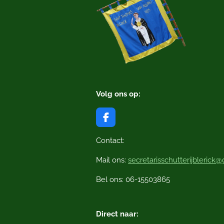
Volg ons op:
F
a
c
Contact:
e
b
Mail ons:
secretarisschutterijblerick
o
o
Bel ons: 06-15503865
k
Direct naar: