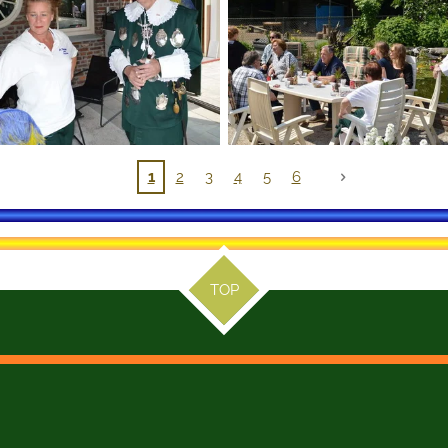
1
2
3
4
5
6
TOP