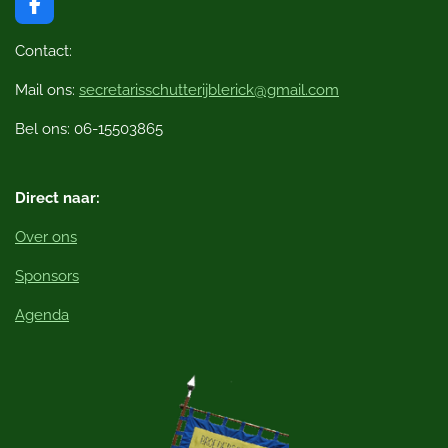
F
a
c
Contact:
e
b
Mail ons:
secretarisschutterijblerick@gmail.com
o
o
Bel ons: 06-15503865
k
Direct naar:
Over ons
Sponsors
Agenda