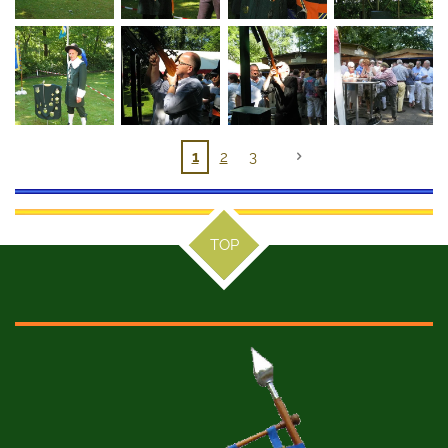
1
2
3
TOP