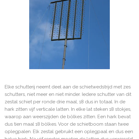
Elke schutterij neemt deel aan de schietwedstrijd met zes
schutters, niet meer en niet minder. Iedere schutter van dit
zestal schiet per ronde drie maal, 18 dus in totaal. In de
hark zitten vijf verticale latten. In elke lat steken 18 stokjes,
waarop aan weerszijden de bölkes zitten. Een hark bevat
dus tien maal 18 bölkes. Voor de schietboom staan twee
oplegpalen. Elk zestal gebruikt een oplegpaal en dus een
halve hark. Na vijf rondes moeten de latten dus verwisseld