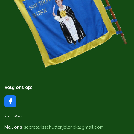
Volg ons op:
F
a
c
Contact:
e
b
Mail ons:
secretarisschutterijblerick@gmail.com
o