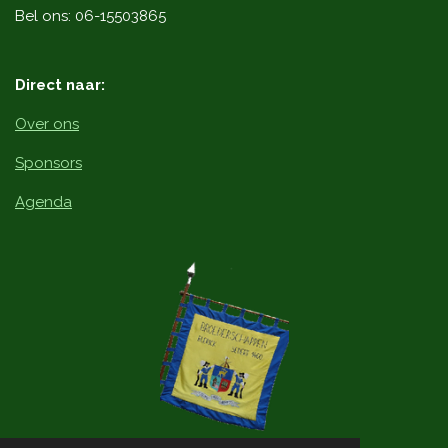
o
Bel ons: 06-15503865
k
Direct naar:
Over ons
Sponsors
Agenda