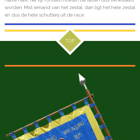
worden. Mist iemand van het zestal, dan ligt het hele zestal
en dus de hele schutterij uit de race.
TOP