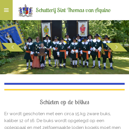
Ga
Schutterij Sint Thomas van Aquino
direct
naar
de
hoofdinhoud
Schieten op de bölkes
Er wordt geschoten met een circa 15 kg zware buks,
kaliber 12 of 16. De buks wordt opgelegd op een
oplegpaal en met zelfgemaakte loden kogels moet men