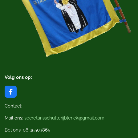
Volg ons op:
F
a
c
Contact:
e
b
Mail ons:
secretarisschutterijblerick@gmail.com
o
o
Bel ons: 06-15503865
k