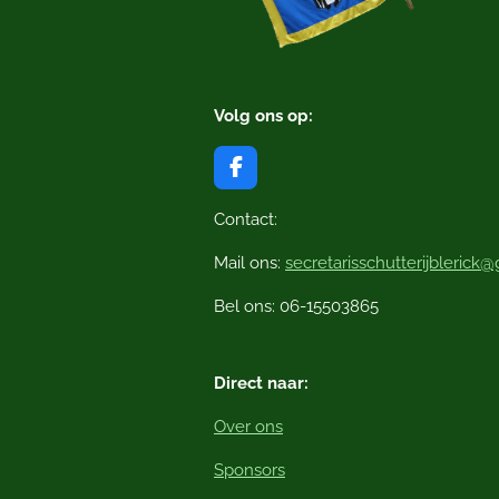
Volg ons op:
F
a
c
Contact:
e
b
Mail ons:
secretarisschutterijblerick
o
o
Bel ons: 06-15503865
k
Direct naar:
Over ons
Sponsors