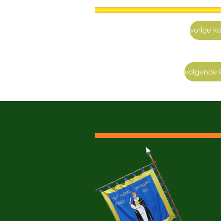
vorige k
volgende 