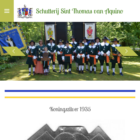
Ga
Schutterij Sint Thomas van Aquino
direct
naar
de
hoofdinhoud
Koningszilver 1935