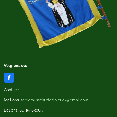
Volg ons op:
F
a
c
Contact:
e
b
Mail ons:
secretarisschutterijblerick@gmail.com
o
o
Bel ons: 06-15503865
k