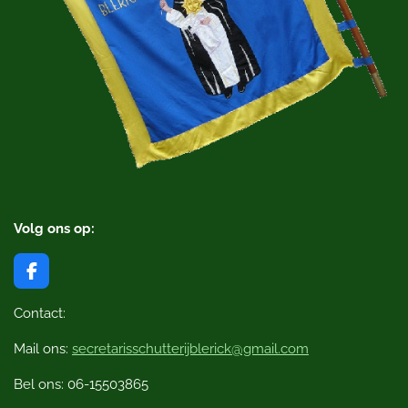
Volg ons op:
F
a
c
Contact:
e
b
Mail ons:
secretarisschutterijblerick@gmail.com
o
o
Bel ons: 06-15503865
k