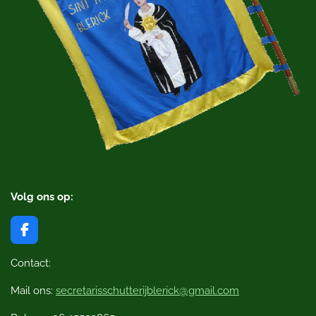
Volg ons op:
F
a
c
Contact:
e
b
Mail ons:
secretarisschutterijblerick@gmail.com
o
o