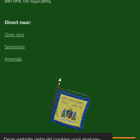
Bel ons: 06-15503865
k
Direct naar:
Over ons
Sponsors
Agenda
Deze website gebruikt cookies voor analyse-