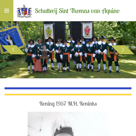
Ga
Schutterij Sint Thomas van Aquino
direct
naar
de
hoofdinhoud
Koning 1957 M.H. Koninks