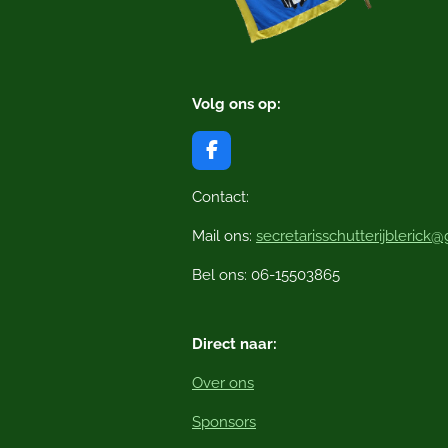
Volg ons op:
F
a
c
Contact:
e
b
Mail ons:
secretarisschutterijblerick
o
o
Bel ons: 06-15503865
k
Direct naar:
Over ons
Sponsors