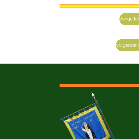
vorige k
volgende 