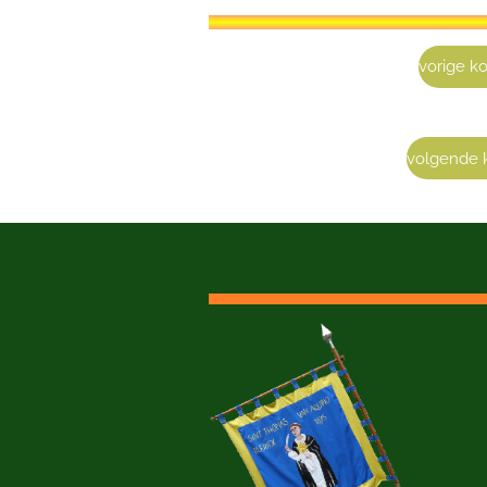
vorige k
volgende 