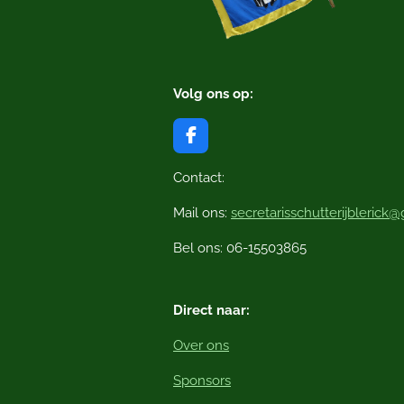
Volg ons op:
F
a
c
Contact:
e
b
Mail ons:
secretarisschutterijblerick
o
o
Bel ons: 06-15503865
k
Direct naar:
Over ons
Sponsors