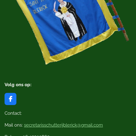
Volg ons op:
F
a
c
Contact:
e
b
Mail ons:
secretarisschutterijblerick@gmail.com
o
o