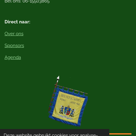
Bel ons: 06-15503865
k
Direct naar:
Over ons
Sponsors
Agenda
Deze website gebruikt cookies voor analyse-