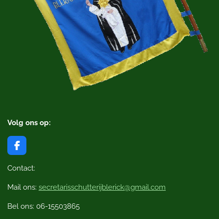
Volg ons op:
F
a
c
Contact:
e
b
Mail ons:
secretarisschutterijblerick@gmail.com
o
o
Bel ons: 06-15503865
k