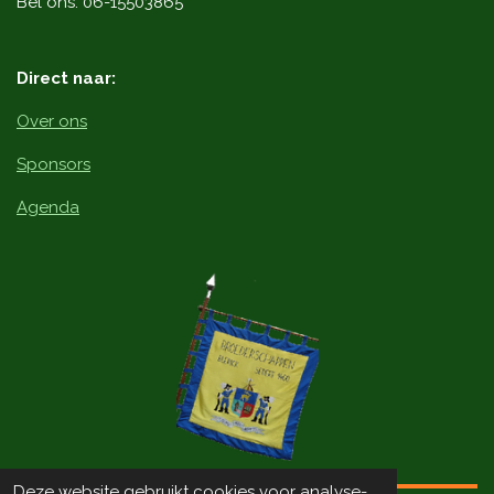
Bel ons: 06-15503865
k
Direct naar:
Over ons
Sponsors
Agenda
Deze website gebruikt cookies voor analyse-