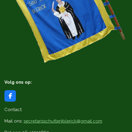
Volg ons op:
F
a
c
Contact:
e
b
Mail ons:
secretarisschutterijblerick@gmail.com
o
o