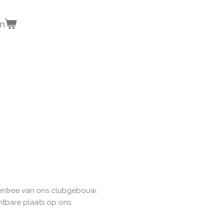
en
 entree van ons clubgebouw.
htbare plaats op ons