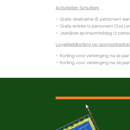
Activiteiten Schutterij:
Gratis deelname (6 personen) aan 
Gratis entree (2 personen) Oud Lim
Jaarlijkse sponsormiddag (2 person
Loyaliteitskorting op sponsorbedrag
Korting voor verlenging na 1e jaar
Korting voor verlenging na 2e jaar