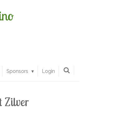
ino
Sponsors
Login
 Zilver