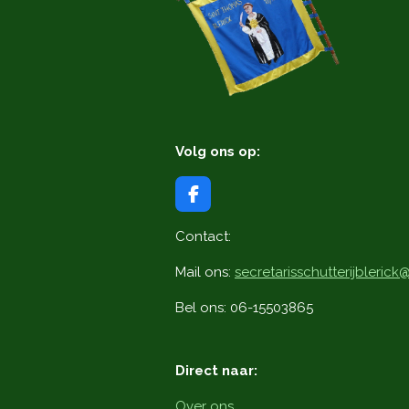
Volg ons op:
F
a
c
Contact:
e
b
Mail ons:
secretarisschutterijbleric
o
o
Bel ons: 06-15503865
k
Direct naar:
Over ons