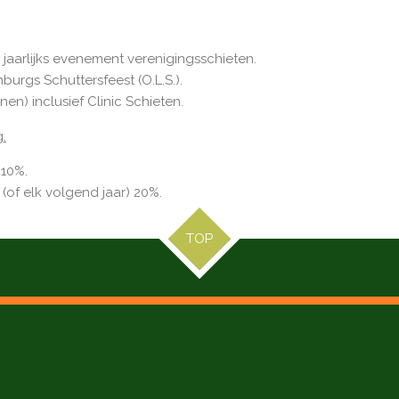
jaarlijks evenement verenigingsschieten.
burgs Schuttersfeest (O.L.S.).
en) inclusief Clinic Schieten.
.
 10%.
 (of elk volgend jaar) 20%.
TOP