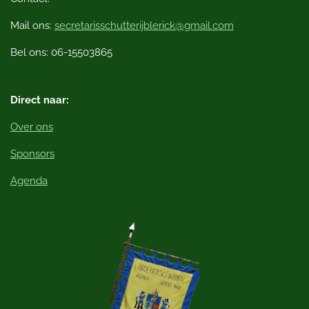
e
b
Mail ons:
secretarisschutterijblerick@gmail.com
o
o
Bel ons: 06-15503865
k
Direct naar:
Over ons
Sponsors
Agenda