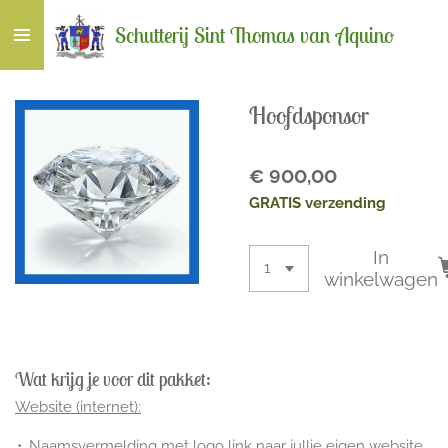
Ga
Schutterij Sint Thomas van Aquino
direct
naar
de
Hoofdsponsor
hoofdinhoud
€ 900,00
GRATIS verzending
In
winkelwagen
Wat krijg je voor dit pakket:
Website (internet):
Naamsvermelding met logo link naar jullie eigen website