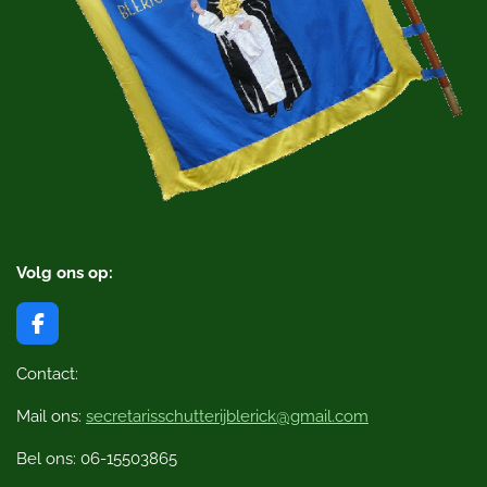
Volg ons op:
F
a
c
Contact:
e
b
Mail ons:
secretarisschutterijblerick@gmail.com
o
o
Bel ons: 06-15503865
k