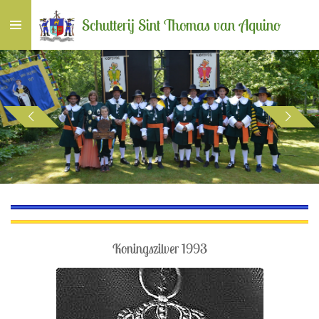
Ga
Schutterij Sint Thomas van Aquino
direct
naar
de
hoofdinhoud
Koningszilver 1993