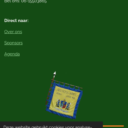
Bel ons: 06-15503865
k
Direct naar:
Over ons
Sponsors
Agenda
Deze website gebruikt cookies voor analyse-