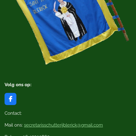
Volg ons op:
F
a
c
Contact:
e
b
Mail ons:
secretarisschutterijblerick@gmail.com
o
o